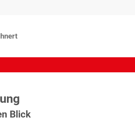
hnert
rung
en Blick